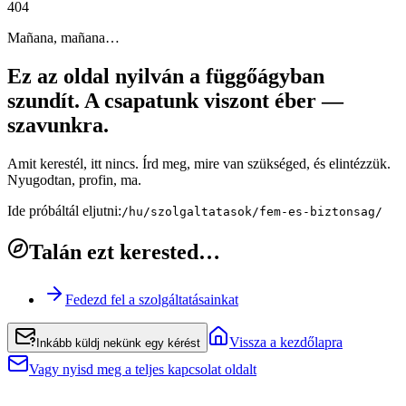
4
0
4
Mañana, mañana…
Ez az oldal nyilván a függőágyban
szundít. A csapatunk viszont éber —
szavunkra.
Amit kerestél, itt nincs. Írd meg, mire van szükséged, és elintézzük.
Nyugodtan, profin, ma.
Ide próbáltál eljutni:
/hu/szolgaltatasok/fem-es-biztonsag/
Talán ezt kerested…
Fedezd fel a szolgáltatásainkat
Vissza a kezdőlapra
Inkább küldj nekünk egy kérést
Vagy nyisd meg a teljes kapcsolat oldalt