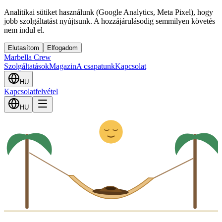
Analitikai sütiket használunk (Google Analytics, Meta Pixel), hogy
jobb szolgáltatást nyújtsunk. A hozzájárulásodig semmilyen követés
nem indul el.
Elutasítom
Elfogadom
Marbella Crew
Szolgáltatások
Magazin
A csapatunk
Kapcsolat
HU
Kapcsolatfelvétel
Z
z
HU