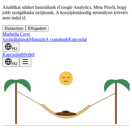
Analitikai sütiket használunk (Google Analytics, Meta Pixel), hogy
jobb szolgáltatást nyújtsunk. A hozzájárulásodig semmilyen követés
nem indul el.
Elutasítom
Elfogadom
Marbella Crew
Szolgáltatások
Magazin
A csapatunk
Kapcsolat
HU
Kapcsolatfelvétel
Z
z
HU