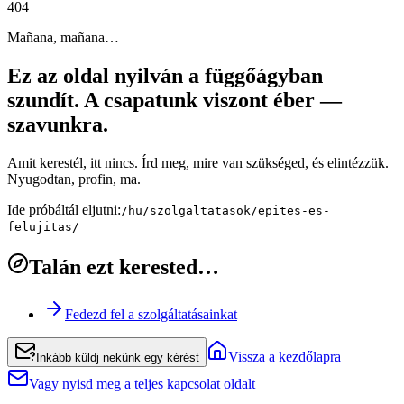
4
0
4
Mañana, mañana…
Ez az oldal nyilván a függőágyban
szundít. A csapatunk viszont éber —
szavunkra.
Amit kerestél, itt nincs. Írd meg, mire van szükséged, és elintézzük.
Nyugodtan, profin, ma.
Ide próbáltál eljutni:
/hu/szolgaltatasok/epites-es-
felujitas/
Talán ezt kerested…
Fedezd fel a szolgáltatásainkat
Vissza a kezdőlapra
Inkább küldj nekünk egy kérést
Vagy nyisd meg a teljes kapcsolat oldalt