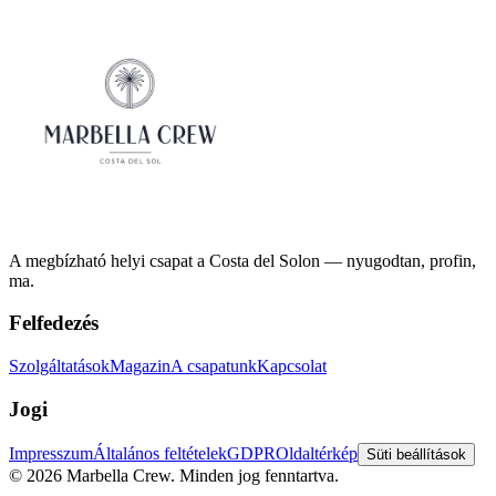
A megbízható helyi csapat a Costa del Solon — nyugodtan, profin,
ma.
Felfedezés
Szolgáltatások
Magazin
A csapatunk
Kapcsolat
Jogi
Impresszum
Általános feltételek
GDPR
Oldaltérkép
Süti beállítások
©
2026
Marbella Crew.
Minden jog fenntartva.