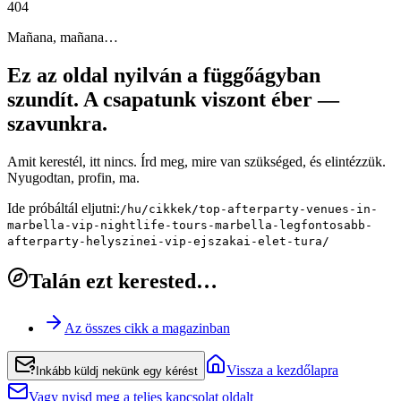
4
0
4
Mañana, mañana…
Ez az oldal nyilván a függőágyban
szundít. A csapatunk viszont éber —
szavunkra.
Amit kerestél, itt nincs. Írd meg, mire van szükséged, és elintézzük.
Nyugodtan, profin, ma.
Ide próbáltál eljutni:
/hu/cikkek/top-afterparty-venues-in-
marbella-vip-nightlife-tours-marbella-legfontosabb-
afterparty-helyszinei-vip-ejszakai-elet-tura/
Talán ezt kerested…
Az összes cikk a magazinban
Vissza a kezdőlapra
Inkább küldj nekünk egy kérést
Vagy nyisd meg a teljes kapcsolat oldalt