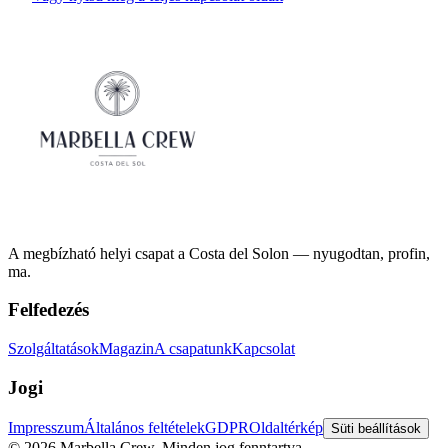
A megbízható helyi csapat a Costa del Solon — nyugodtan, profin,
ma.
Felfedezés
Szolgáltatások
Magazin
A csapatunk
Kapcsolat
Jogi
Impresszum
Általános feltételek
GDPR
Oldaltérkép
Süti beállítások
©
2026
Marbella Crew.
Minden jog fenntartva.