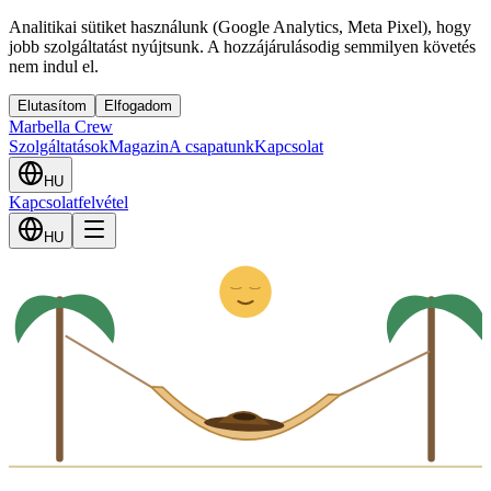
Analitikai sütiket használunk (Google Analytics, Meta Pixel), hogy
jobb szolgáltatást nyújtsunk. A hozzájárulásodig semmilyen követés
nem indul el.
Elutasítom
Elfogadom
Marbella Crew
Szolgáltatások
Magazin
A csapatunk
Kapcsolat
HU
Kapcsolatfelvétel
Z
HU
z