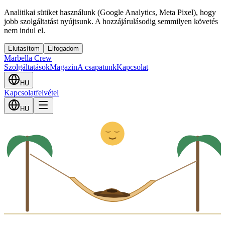
Analitikai sütiket használunk (Google Analytics, Meta Pixel), hogy
jobb szolgáltatást nyújtsunk. A hozzájárulásodig semmilyen követés
nem indul el.
Elutasítom
Elfogadom
Marbella Crew
Szolgáltatások
Magazin
A csapatunk
Kapcsolat
HU
Kapcsolatfelvétel
Z
z
HU