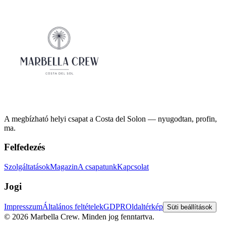
A megbízható helyi csapat a Costa del Solon — nyugodtan, profin,
ma.
Felfedezés
Szolgáltatások
Magazin
A csapatunk
Kapcsolat
Jogi
Impresszum
Általános feltételek
GDPR
Oldaltérkép
Süti beállítások
©
2026
Marbella Crew.
Minden jog fenntartva.