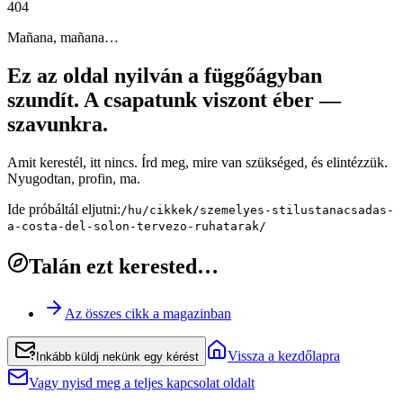
4
0
4
Mañana, mañana…
Ez az oldal nyilván a függőágyban
szundít. A csapatunk viszont éber —
szavunkra.
Amit kerestél, itt nincs. Írd meg, mire van szükséged, és elintézzük.
Nyugodtan, profin, ma.
Ide próbáltál eljutni:
/hu/cikkek/szemelyes-stilustanacsadas-
a-costa-del-solon-tervezo-ruhatarak/
Talán ezt kerested…
Az összes cikk a magazinban
Vissza a kezdőlapra
Inkább küldj nekünk egy kérést
Vagy nyisd meg a teljes kapcsolat oldalt