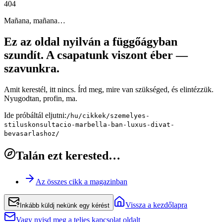
4
0
4
Mañana, mañana…
Ez az oldal nyilván a függőágyban
szundít. A csapatunk viszont éber —
szavunkra.
Amit kerestél, itt nincs. Írd meg, mire van szükséged, és elintézzük.
Nyugodtan, profin, ma.
Ide próbáltál eljutni:
/hu/cikkek/szemelyes-
stiluskonsultacio-marbella-ban-luxus-divat-
bevasarlashoz/
Talán ezt kerested…
Az összes cikk a magazinban
Vissza a kezdőlapra
Inkább küldj nekünk egy kérést
Vagy nyisd meg a teljes kapcsolat oldalt