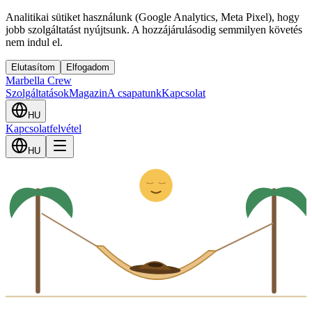
Analitikai sütiket használunk (Google Analytics, Meta Pixel), hogy
jobb szolgáltatást nyújtsunk. A hozzájárulásodig semmilyen követés
nem indul el.
Elutasítom
Elfogadom
Marbella Crew
Szolgáltatások
Magazin
A csapatunk
Kapcsolat
HU
Kapcsolatfelvétel
Z
HU
z