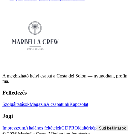
A megbízható helyi csapat a Costa del Solon — nyugodtan, profin,
ma.
Felfedezés
Szolgáltatások
Magazin
A csapatunk
Kapcsolat
Jogi
Impresszum
Általános feltételek
GDPR
Oldaltérkép
Süti beállítások
©
2026
Marbella Crew.
Minden jog fenntartva.