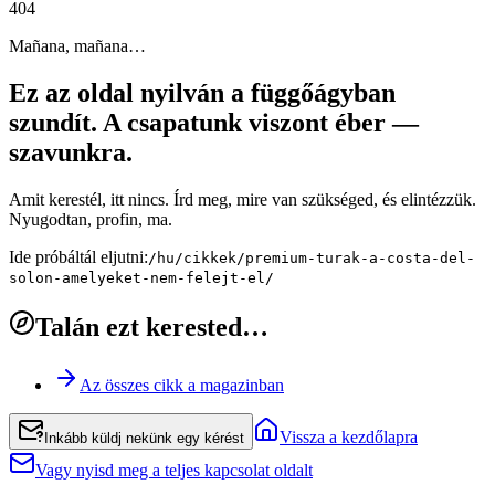
4
0
4
Mañana, mañana…
Ez az oldal nyilván a függőágyban
szundít. A csapatunk viszont éber —
szavunkra.
Amit kerestél, itt nincs. Írd meg, mire van szükséged, és elintézzük.
Nyugodtan, profin, ma.
Ide próbáltál eljutni:
/hu/cikkek/premium-turak-a-costa-del-
solon-amelyeket-nem-felejt-el/
Talán ezt kerested…
Az összes cikk a magazinban
Vissza a kezdőlapra
Inkább küldj nekünk egy kérést
Vagy nyisd meg a teljes kapcsolat oldalt