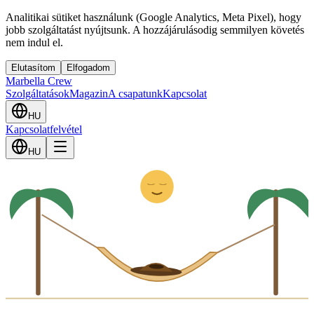
Analitikai sütiket használunk (Google Analytics, Meta Pixel), hogy
jobb szolgáltatást nyújtsunk. A hozzájárulásodig semmilyen követés
nem indul el.
Elutasítom
Elfogadom
Marbella Crew
Szolgáltatások
Magazin
A csapatunk
Kapcsolat
HU
Kapcsolatfelvétel
Z
HU
z