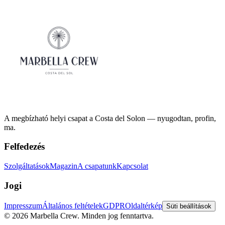
A megbízható helyi csapat a Costa del Solon — nyugodtan, profin,
ma.
Felfedezés
Szolgáltatások
Magazin
A csapatunk
Kapcsolat
Jogi
Impresszum
Általános feltételek
GDPR
Oldaltérkép
Süti beállítások
©
2026
Marbella Crew.
Minden jog fenntartva.