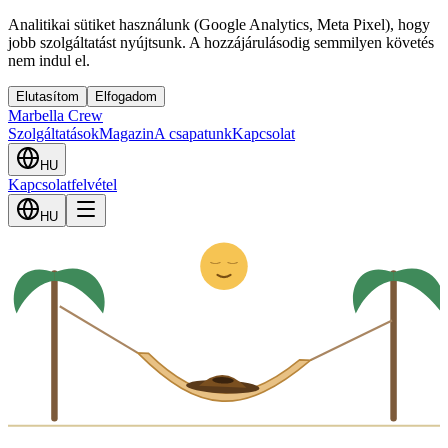
Analitikai sütiket használunk (Google Analytics, Meta Pixel), hogy
jobb szolgáltatást nyújtsunk. A hozzájárulásodig semmilyen követés
nem indul el.
Elutasítom
Elfogadom
Marbella Crew
Szolgáltatások
Magazin
A csapatunk
Kapcsolat
HU
Kapcsolatfelvétel
Z
HU
z