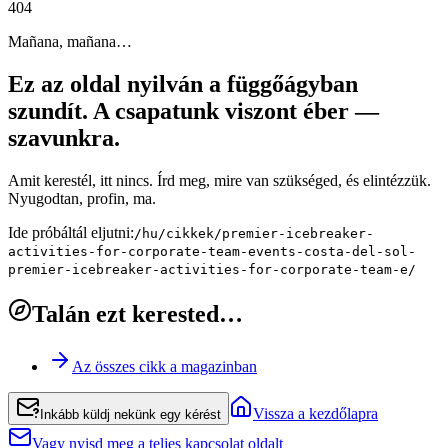
4
0
4
Mañana, mañana…
Ez az oldal nyilván a függőágyban
szundít. A csapatunk viszont éber —
szavunkra.
Amit kerestél, itt nincs. Írd meg, mire van szükséged, és elintézzük.
Nyugodtan, profin, ma.
Ide próbáltál eljutni:
/hu/cikkek/premier-icebreaker-
activities-for-corporate-team-events-costa-del-sol-
premier-icebreaker-activities-for-corporate-team-e/
Talán ezt kerested…
Az összes cikk a magazinban
Vissza a kezdőlapra
Inkább küldj nekünk egy kérést
Vagy nyisd meg a teljes kapcsolat oldalt