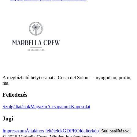
A megbízható helyi csapat a Costa del Solon — nyugodtan, profin,
ma.
Felfedezés
Szolgáltatások
Magazin
A csapatunk
Kapcsolat
Jogi
Impresszum
Általános feltételek
GDPR
Oldaltérkép
Süti beállítások
©
2026
Marbella Crew.
Minden jog fenntartva.