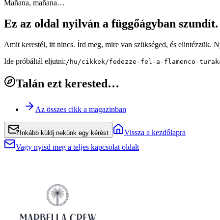
Mañana, mañana…
Ez az oldal nyilván a függőágyban szundít
Amit kerestél, itt nincs. Írd meg, mire van szükséged, és elintézzük. 
Ide próbáltál eljutni:
/hu/cikkek/fedezze-fel-a-flamenco-turak
Talán ezt kerested…
Az összes cikk a magazinban
Vissza a kezdőlapra
Inkább küldj nekünk egy kérést
Vagy nyisd meg a teljes kapcsolat oldalt