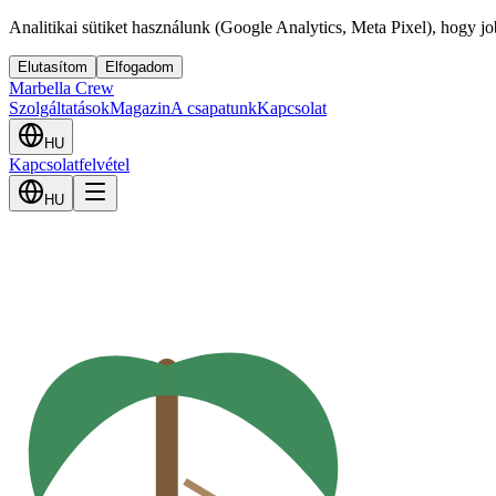
Analitikai sütiket használunk (Google Analytics, Meta Pixel), hogy j
Elutasítom
Elfogadom
Marbella Crew
Szolgáltatások
Magazin
A csapatunk
Kapcsolat
HU
Kapcsolatfelvétel
HU