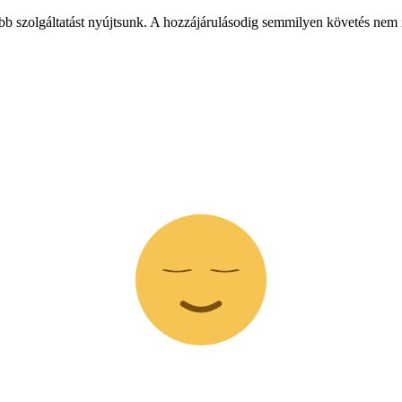
obb szolgáltatást nyújtsunk. A hozzájárulásodig semmilyen követés nem i
Z
z