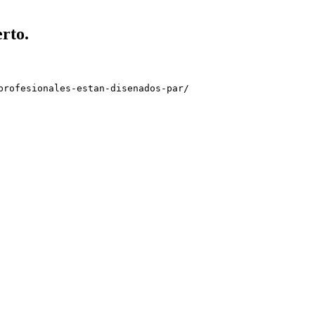
rto.
profesionales-estan-disenados-par/