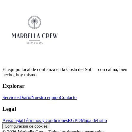
El equipo local de confianza en la Costa del Sol — con calma, bien
hecho, hoy mismo.
Explorar
Servicios
Diario
Nuestro equipo
Contacto
Legal
Aviso legal
Términos y condiciones
RGPD
Mapa del sitio
Configuración de cookies
©
2026
Marbella Crew.
Todos los derechos reservados.