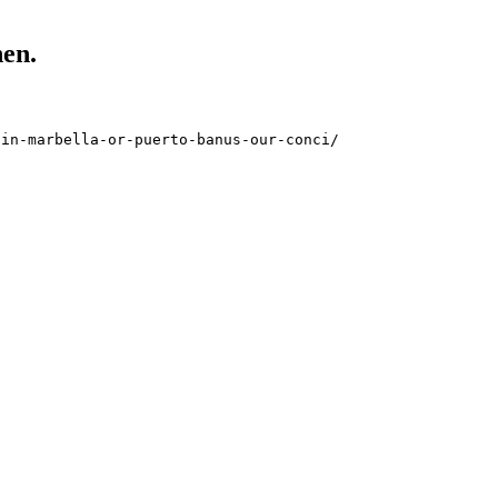
hen.
-in-marbella-or-puerto-banus-our-conci/